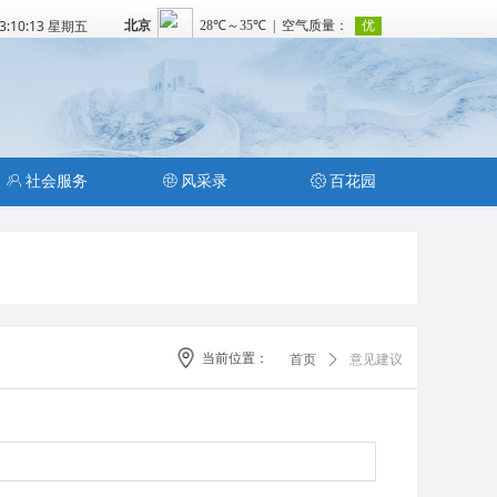
03:10:13 星期五
ꁘ
社会服务
ꁵ
风采录
ꂉ
百花园
当前位置：
首页
ꄲ
意见建议