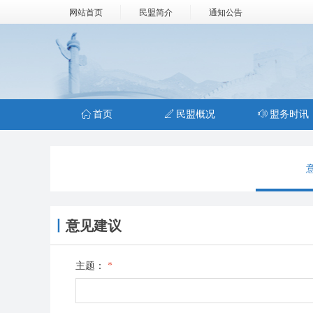
网站首页
民盟简介
通知公告
ꀇ
首页
ꄅ
民盟概况
ꂗ
盟务时讯
丨
意见建议
主题：
*