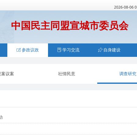
2026-08-06 
中国民主同盟宣城市委员会
ꂐ
参政议政
ꂓ
学习交流
ꁑ
自身建设
提案议案
社情民意
调查研究
动