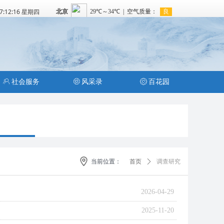
07:12:16 星期四
ꁘ
社会服务
ꁵ
风采录
ꂉ
百花园
当前位置：
首页
ꄲ
调查研究
2026-04-29
2025-11-20