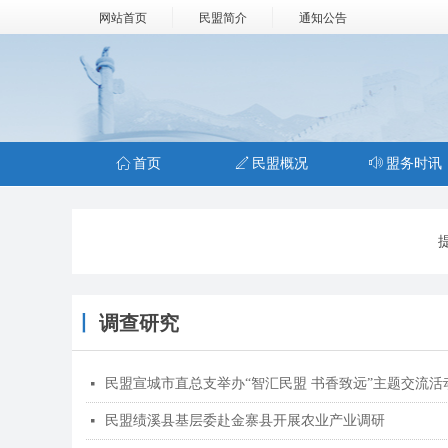
网站首页
民盟简介
通知公告
ꀇ
首页
ꄅ
民盟概况
ꂗ
盟务时讯
丨
调查研究
民盟宣城市直总支举办“智汇民盟 书香致远”主题交流活
넷
民盟绩溪县基层委赴金寨县开展农业产业调研
넷