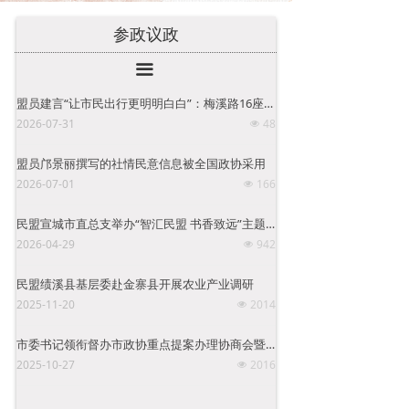
参政议政
끀
盟员建言“让市民出行更明明白白”：梅溪路16座智慧公交站台建成
2026-07-31
48
넶
盟员邝景丽撰写的社情民意信息被全国政协采用
2026-07-01
166
넶
民盟宣城市直总支举办“智汇民盟 书香致远”主题交流活动
2026-04-29
942
넶
民盟绩溪县基层委赴金寨县开展农业产业调研
2025-11-20
2014
넶
市委书记领衔督办市政协重点提案办理协商会暨督办提案工作推进会召开
2025-10-27
2016
넶