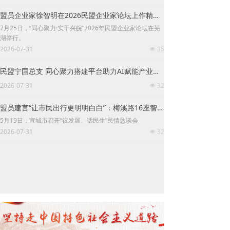
盟员企业家徐智明在2026民盟企业家论坛上作精彩发言
7月25日，“同心聚力·实干兴皖”2026年民盟企业家论坛在芜
湖举行。
2026-07-31
35
넶
民盟宁国总支 同心聚力搭建平台助力AI赋能产业升级
2026-07-31
32
넶
盟员建言“让市民出行更明明白白”：梅溪路16座智慧公交站台建成
5月19日，宣城市召开“议发展、话民生”民情恳谈会
2026-07-31
32
넶