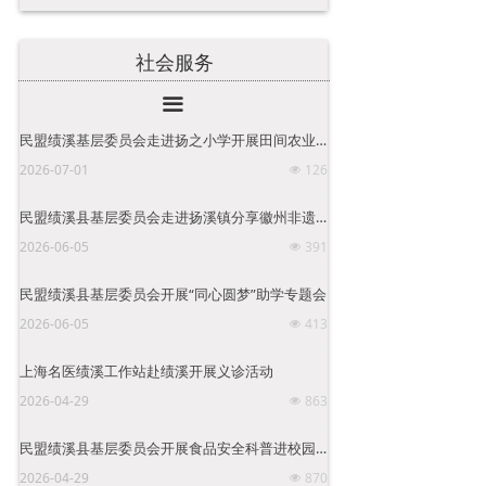
社会服务
끀
民盟绩溪基层委员会走进扬之小学开展田间农业科普实践活动
2026-07-01
126
넶
民盟绩溪县基层委员会走进扬溪镇分享徽州非遗技艺传承之美
2026-06-05
391
넶
民盟绩溪县基层委员会开展“同心圆梦”助学专题会
2026-06-05
413
넶
上海名医绩溪工作站赴绩溪开展义诊活动
2026-04-29
863
넶
民盟绩溪县基层委员会开展食品安全科普进校园活动
2026-04-29
870
넶