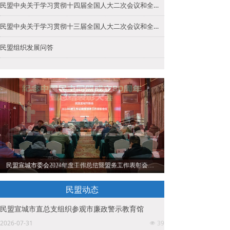
民盟中央关于学习贯彻十四届全国人大二次会议和全国政协十四届二次会议精神的决定
民盟中央关于学习贯彻十三届全国人大二次会议和全国政协十三届二次会议精神的决定
民盟组织发展问答
民盟宣城市委会召开纪念中国民主同盟成立80周年暨总结表彰会议
民盟宣城市委会2024年度工作总结暨盟务工作表彰会议召开
民盟动态
民盟宣城市直总支组织参观市廉政警示教育馆
2026-07-31
39
넶