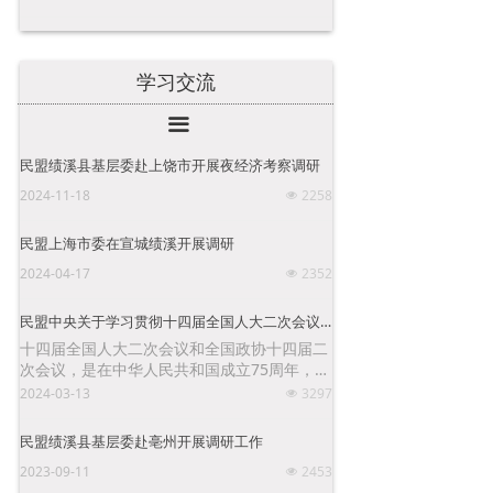
学习交流
끀
民盟绩溪县基层委赴上饶市开展夜经济考察调研
2024-11-18
2258
넶
民盟上海市委在宣城绩溪开展调研
2024-04-17
2352
넶
民盟中央关于学习贯彻十四届全国人大二次会议和全国政协十四届二次会议精神的决定
十四届全国人大二次会议和全国政协十四届二
次会议，是在中华人民共和国成立75周年，实
现“十四五”规划目标任务的关键一年召开的重
2024-03-13
3297
넶
要会议。认真学习贯彻全国“两会”精神，对于
全盟各级组织更好地认清形势、凝聚共识，切
民盟绩溪县基层委赴亳州开展调研工作
实履行好参政党职能，具有十分重要的意义。
2023-09-11
2453
넶