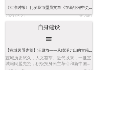
《江淮时报》刊发我市盟员文章《在新征程中更好地发挥民主党派和无党派人士的作用》
2023-06-21
2461
넶
自身建设
끀
【宣城民盟先贤】汪原放——从绩溪走出的古籍标点第一人
宣城历史悠久，人文荟萃。近代以来，一批宣
城籍民盟先贤，积极投身民主革命和新中国建
设，他们不计个人得失，为国为民披肝沥胆。
2026-07-31
37
넶
民盟绩溪县基层委员会换届选举大会召开
2026-04-29
974
넶
民盟宁国市总支委员会换届选举大会召开
2026-04-29
1001
넶
民盟宣城市直总支委员会换届选举大会召开
2026-04-29
954
넶