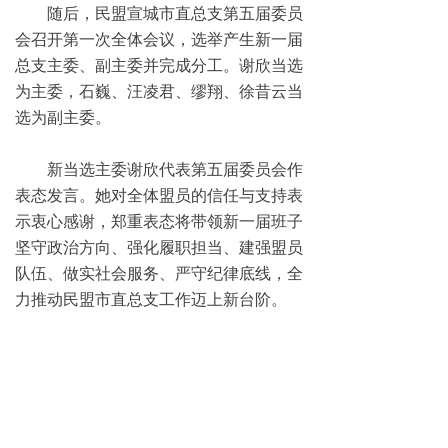
随后，民盟宣城市直总支第五届委员
会召开第一次全体会议，选举产生新一届
总支主委、副主委并完成分工。谢欣当选
为主委，石巍、汪凌君、缪翔、徐昔云当
选为副主委。
新当选主委谢欣代表第五届委员会作
表态发言。她对全体盟员的信任与支持表
示衷心感谢，郑重表态将带领新一届班子
坚守政治方向、强化履职担当、建强盟员
队伍、做实社会服务、严守纪律底线，全
力推动民盟市直总支工作迈上新台阶。
民盟宣城市委会主委陈艾红代表市委
会向大会圆满召开和新一届班子当选表示
热烈祝贺，充分肯定了市直总支第四届委
员会五年来的突出工作成绩，并对新一届