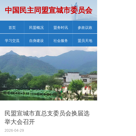
中国民主同盟宣城市委员会
首页
民盟概况
盟务时讯
参政议政
学习交流
自身建设
社会服务
盟员天地
民盟宣城市直总支委员会换届选
举大会召开
2026-04-29