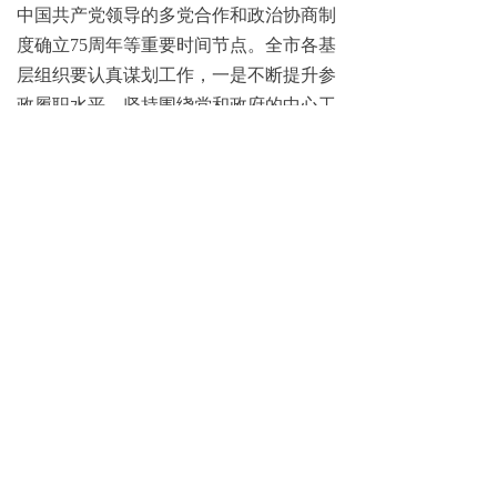
中国共产党领导的多党合作和政治协商制
度确立75周年等重要时间节点。全市各基
层组织要认真谋划工作，一是不断提升参
政履职水平，坚持围绕党和政府的中心工
作开展调研研究，既要出谋划策、也要拾
遗补漏，坚定不移和党想在一起、站在一
起、干在一起；二是持续推动社会服务品
牌化建设，坚持“尽力而为、量力而行”的
原则，提高民盟社会服务的针对性和实效
性，强化“黄丝带帮教”、“烛光行动”等民
盟传统服务品牌影响力；三是抓好组织建
设，严格落实“三个文件”精神，加强民主
党派自身建设，重点做好新盟员的能力培
养；四是持续推动“市区一体”联动，加快
市直总支和宣州区总支合力发展。五是加
强服务型机关建设，强化机关政治属性，
提高协调服务水平，真正成为全市盟员