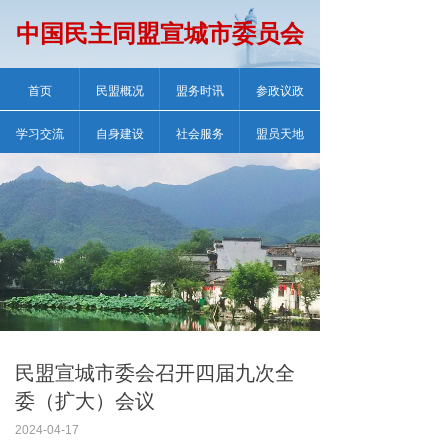
中国民主同盟宣城市委员会
首页
民盟概况
盟务时讯
参政议政
学习交流
自身建设
社会服务
盟员天地
民盟宣城市委会召开四届九次全
委（扩大）会议
2024-04-17