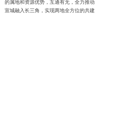
的属地和资源优势，互通有无，全力推动
宣城融入长三角，实现两地全方位的共建
共享。
黄山市政协副主席、民盟黄山市主委
徐荣华、民盟安徽省委会办公室主任戴恒
荣、绩溪县政协主席许晓辉、中共绩溪县
委常委、统战部长陈俊义等参加活动。
（高芙利）
ꄴ
上一篇：
无
下一篇：
无