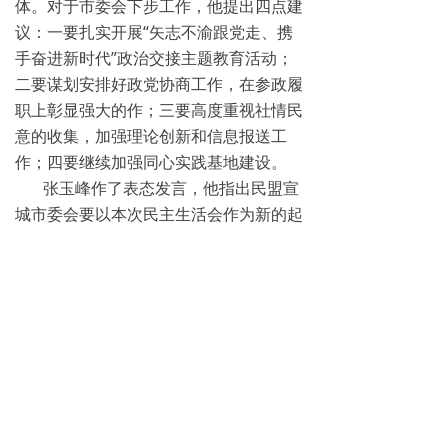
体。对于市委会下步工作，他提出四点建
议：一要扎实开展“矢志不渝跟党走、携
手奋进新时代”政治交接主题教育活动；
二要谋划安排好政党协商工作，在参政履
职上彰显强大的作；三要高度重视社情民
意的收集，加强理论创新和信息报送工
作；四要继续加强同心实践基地建设。
张玉峰作了表态发言，他指出民盟宣
城市委会要以本次民主生活会作为新的起
点，不断提高工作水平，增强“四个意
识”、坚定“四个自信”、践行“两个维护”；
要不断巩固扩大民主生活会成果，改进工
作作风，促进参政党履职工作再上新台
阶；要做好民主生活会的后半篇文章，把
整改落实与做好当前各项盟务工作相结
合，建立问题整改清单，闭环式管理，加
强自身建设，推动各项盟务工作再上新台
阶，以优异成绩迎接中共二十大和民盟十