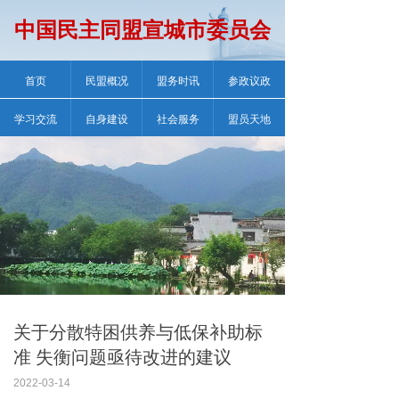
中国民主同盟宣城市委员会
首页
民盟概况
盟务时讯
参政议政
学习交流
自身建设
社会服务
盟员天地
关于分散特困供养与低保补助标
准 失衡问题亟待改进的建议
2022-03-14