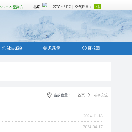
06:39:35 星期六
ꁘ
社会服务
ꁵ
风采录
ꂉ
百花园
当前位置：
首页
ꄲ
考察交流
2024-11-18
2024-04-17