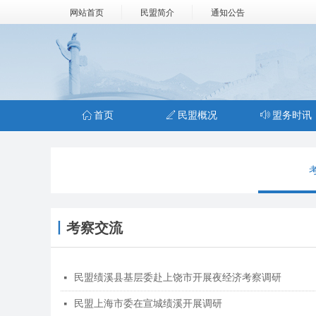
网站首页
民盟简介
通知公告
ꀇ
首页
ꄅ
民盟概况
ꂗ
盟务时讯
丨
考察交流
民盟绩溪县基层委赴上饶市开展夜经济考察调研
넷
民盟上海市委在宣城绩溪开展调研
넷