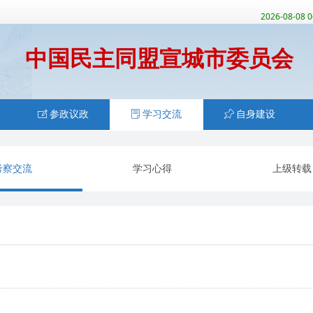
2026-08-08 
中国民主同盟宣城市委员会
ꂐ
参政议政
ꂓ
学习交流
ꁑ
自身建设
考察交流
学习心得
上级转载