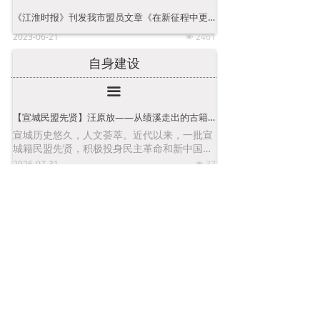
《江淮时报》刊发我市盟员文章《在新征程中更好地发挥民主党派和无党派人士的作用》
2023-06-21
2461
넶
自身建设
끀
【宣城民盟先贤】汪原放——从绩溪走出的古籍标点第一人
宣城历史悠久，人文荟萃。近代以来，一批宣
城籍民盟先贤，积极投身民主革命和新中国建
设，他们不计个人得失，为国为民披肝沥胆。
2026-07-31
37
넶
民盟绩溪县基层委员会换届选举大会召开
2026-04-29
974
넶
民盟宁国市总支委员会换届选举大会召开
2026-04-29
1001
넶
民盟宣城市直总支委员会换届选举大会召开
2026-04-29
954
넶