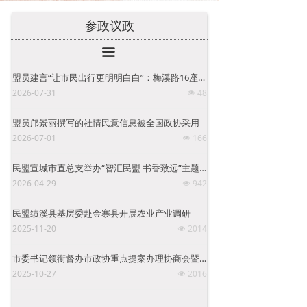
参政议政
끀
盟员建言“让市民出行更明明白白”：梅溪路16座智慧公交站台建成
2026-07-31
48
넶
盟员邝景丽撰写的社情民意信息被全国政协采用
2026-07-01
166
넶
民盟宣城市直总支举办“智汇民盟 书香致远”主题交流活动
2026-04-29
942
넶
民盟绩溪县基层委赴金寨县开展农业产业调研
2025-11-20
2014
넶
市委书记领衔督办市政协重点提案办理协商会暨督办提案工作推进会召开
2025-10-27
2016
넶