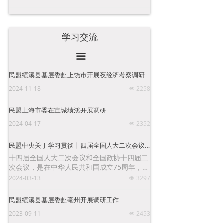
学习交流
끀
民盟绩溪县基层委赴上饶市开展夜经济考察调研
2024-11-18
2258
넶
民盟上海市委在宣城绩溪开展调研
2024-04-17
2352
넶
民盟中央关于学习贯彻十四届全国人大二次会议和全国政协十四届二次会议精神的决定
十四届全国人大二次会议和全国政协十四届二
次会议，是在中华人民共和国成立75周年，实
现“十四五”规划目标任务的关键一年召开的重
2024-03-13
3297
넶
要会议。认真学习贯彻全国“两会”精神，对于
全盟各级组织更好地认清形势、凝聚共识，切
民盟绩溪县基层委赴亳州开展调研工作
实履行好参政党职能，具有十分重要的意义。
2023-09-11
2453
넶