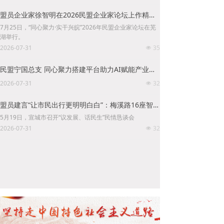
盟员企业家徐智明在2026民盟企业家论坛上作精彩发言
7月25日，“同心聚力·实干兴皖”2026年民盟企业家论坛在芜
湖举行。
2026-07-31
35
넶
民盟宁国总支 同心聚力搭建平台助力AI赋能产业升级
2026-07-31
32
넶
盟员建言“让市民出行更明明白白”：梅溪路16座智慧公交站台建成
5月19日，宣城市召开“议发展、话民生”民情恳谈会
2026-07-31
32
넶