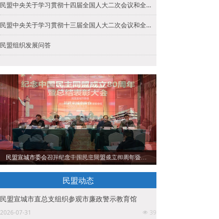
民盟中央关于学习贯彻十四届全国人大二次会议和全国政协十四届二次会议精神的决定
民盟中央关于学习贯彻十三届全国人大二次会议和全国政协十三届二次会议精神的决定
民盟组织发展问答
民盟宣城市委会召开纪念中国民主同盟成立80周年暨总结表彰会议
民盟宣城市委会2024年度工作总结暨盟务工作表彰会议召开
民盟动态
民盟宣城市直总支组织参观市廉政警示教育馆
2026-07-31
39
넶