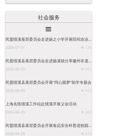
社会服务
끀
民盟绩溪基层委员会走进扬之小学开展田间农业科普实践活动
2026-07-01
126
넶
民盟绩溪县基层委员会走进扬溪镇分享徽州非遗技艺传承之美
2026-06-05
391
넶
民盟绩溪县基层委员会开展“同心圆梦”助学专题会
2026-06-05
413
넶
上海名医绩溪工作站赴绩溪开展义诊活动
2026-04-29
863
넶
民盟绩溪县基层委员会开展食品安全科普进校园活动
2026-04-29
870
넶